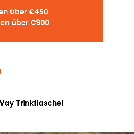
gen über €450
gen über €900
h
Way Trinkflasche!