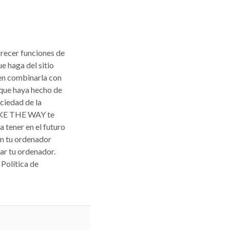
frecer funciones de
e haga del sitio
den combinarla con
 que haya hecho de
ociedad de la
BIKE THE WAY te
 tener en el futuro
en tu ordenador
ar tu ordenador.
Política de
REQUERIDO