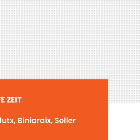
E ZEIT
x, Biniaraix, Soller