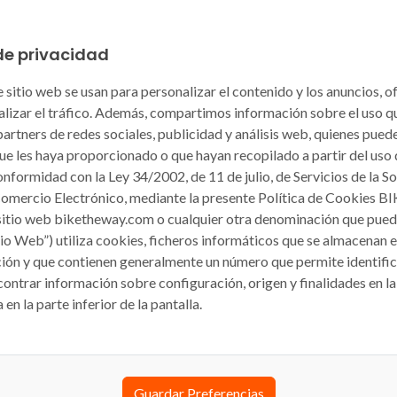
de privacidad
 sitio web se usan para personalizar el contenido y los anuncios, o
nalizar el tráfico. Además, compartimos información sobre el uso qu
artners de redes sociales, publicidad y análisis web, quienes pue
ue les haya proporcionado o que hayan recopilado a partir del uso
onformidad con la Ley 34/2002, de 11 de julio, de Servicios de la S
Comercio Electrónico, mediante la presente Política de Cookies 
sitio web biketheway.com o cualquier otra denominación que pueda
itio Web”) utiliza cookies, ficheros informáticos que se almacenan 
ión y que contienen generalmente un número que permite identific
ntrar información sobre configuración, origen y finalidades en la 
en la parte inferior de la pantalla.
lärung
Guardar Preferencias