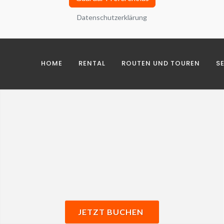
Datenschutzerklärung
as
HOME
RENTAL
ROUTEN UND TOUREN
S
nálisis de navegación y grupos de interés con terceros
ceros
JETZT BUCHEN