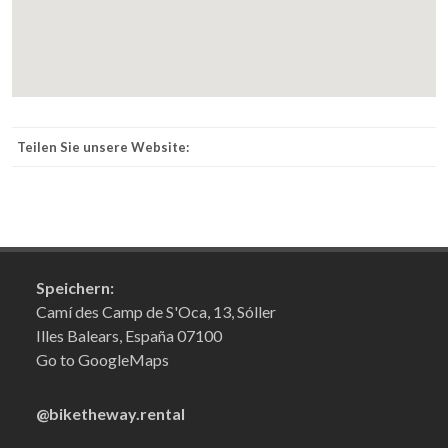
Teilen Sie unsere Website:
Speichern:
Camí des Camp de S'Oca, 13, Sóller
Illes Balears, España 07100
Go to GoogleMaps
@biketheway.rental