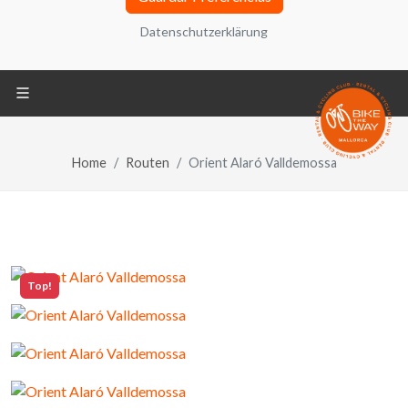
adelante, el “Sitio Web”) utiliza cookies, ficheros
Datenschutzerklärung
informáticos que se almacenan en tu ordenador
durante tu navegación y que contienen
generalmente un número que permite identificar tu
ordenador. También puede encontrar información
sobre configuración, origen y finalidades en la
Política de Privacidad ubicada en la parte inferior
Home
Routen
Orient Alaró Valldemossa
de la pantalla.
Datenschutzerklärung
REQUERIDO
Top!
Cookies técnicas
REQUERIDO
Compartir tus análisis de navegación y