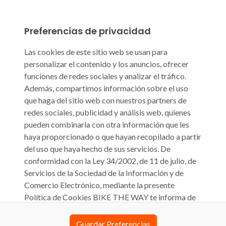
Preferencias de privacidad
Las cookies de este sitio web se usan para
personalizar el contenido y los anuncios, ofrecer
funciones de redes sociales y analizar el tráfico.
Además, compartimos información sobre el uso
que haga del sitio web con nuestros partners de
redes sociales, publicidad y análisis web, quienes
pueden combinarla con otra información que les
haya proporcionado o que hayan recopilado a partir
del uso que haya hecho de sus servicios. De
conformidad con la Ley 34/2002, de 11 de julio, de
Servicios de la Sociedad de la Información y de
Comercio Electrónico, mediante la presente
Política de Cookies BIKE THE WAY te informa de
que su sitio web biketheway.com o cualquier otra
denominación que pueda tener en el futuro (en
Guardar Preferencias