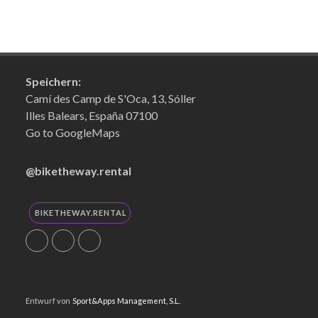
Speichern:
Camí des Camp de S'Oca, 13, Sóller
Illes Balears, España 07100
Go to GoogleMaps
@biketheway.rental
BIKETHEWAY.RENTAL
Utilizamos cookies propias y de
Entwurf von
Sport&Apps Management, S.L.
terceros para mejorar nuestros