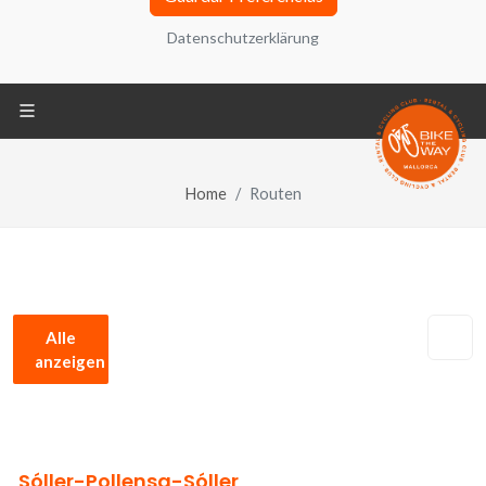
adelante, el “Sitio Web”) utiliza cookies, ficheros
Datenschutzerklärung
informáticos que se almacenan en tu ordenador
durante tu navegación y que contienen
generalmente un número que permite identificar tu
ordenador. También puede encontrar información
sobre configuración, origen y finalidades en la
Política de Privacidad ubicada en la parte inferior
Home
Routen
de la pantalla.
Datenschutzerklärung
REQUERIDO
Alle
anzeigen
Cookies técnicas
REQUERIDO
Compartir tus análisis de navegación y
Sóller-Pollensa-Sóller