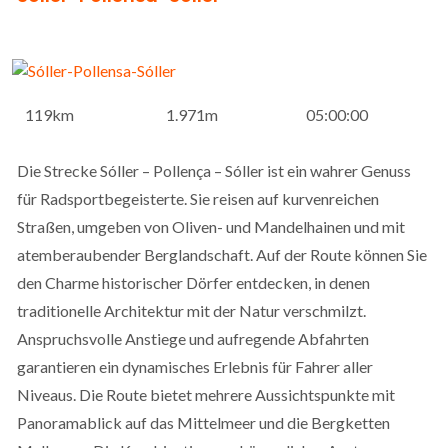
grupos de interés con terceros
Cookies de terceros
119km
1.971m
05:00:00
Google Maps
Die Strecke Sóller – Pollença – Sóller ist ein wahrer Genuss
für Radsportbegeisterte. Sie reisen auf kurvenreichen
Straßen, umgeben von Oliven- und Mandelhainen und mit
atemberaubender Berglandschaft. Auf der Route können Sie
den Charme historischer Dörfer entdecken, in denen
traditionelle Architektur mit der Natur verschmilzt.
Anspruchsvolle Anstiege und aufregende Abfahrten
garantieren ein dynamisches Erlebnis für Fahrer aller
Niveaus. Die Route bietet mehrere Aussichtspunkte mit
Panoramablick auf das Mittelmeer und die Bergketten