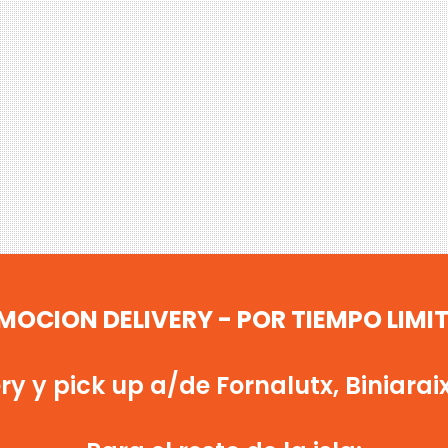
MOCION DELIVERY - POR TIEMPO LIMI
y y pick up a/de Fornalutx, Biniaraix,