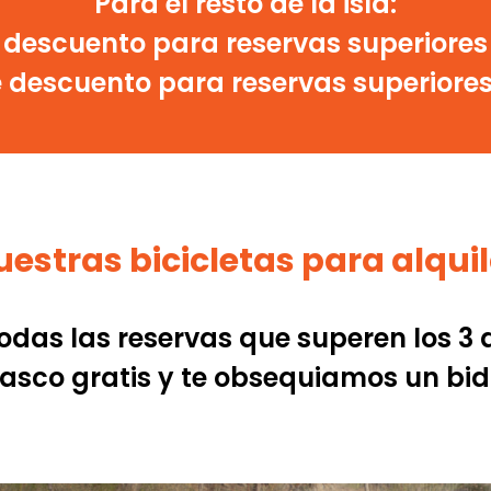
Para el resto de la isla:
descuento para reservas superiores
 descuento para reservas superiore
estras bicicletas para alqui
odas las reservas que superen los 3 
casco gratis y te obsequiamos un bi