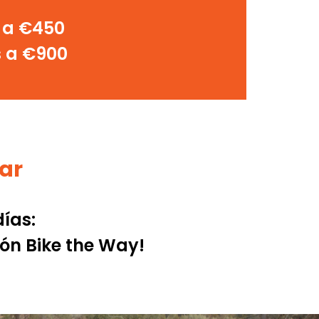
 a €450
s a €900
lar
días:
dón Bike the Way!