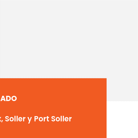
TADO
 Soller y Port Soller