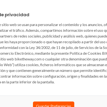
de privacidad
 sitio web se usan para personalizar el contenido y los anuncios, o
nalizar el tráfico. Además, compartimos información sobre el uso qu
artners de redes sociales, publicidad y análisis web, quienes pue
ue les haya proporcionado o que hayan recopilado a partir del uso
onformidad con la Ley 34/2002, de 11 de julio, de Servicios de la S
Comercio Electrónico, mediante la presente Política de Cookies 
sitio web biketheway.com o cualquier otra denominación que pueda
itio Web”) utiliza cookies, ficheros informáticos que se almacenan 
ión y que contienen generalmente un número que permite identific
ntrar información sobre configuración, origen y finalidades en la 
en la parte inferior de la pantalla.
acidad
Guardar Preferencias