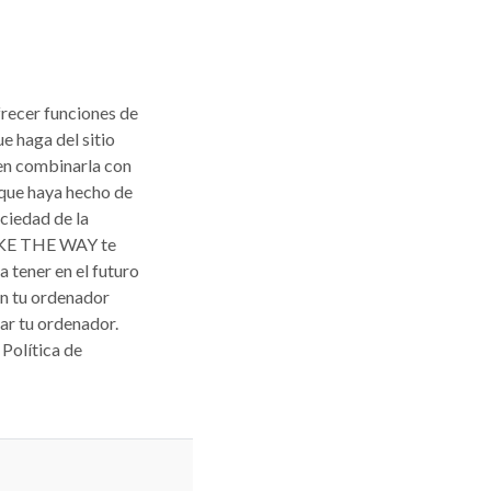
frecer funciones de
e haga del sitio
den combinarla con
 que haya hecho de
ociedad de la
BIKE THE WAY te
 tener en el futuro
en tu ordenador
ar tu ordenador.
Política de
REQUERIDO