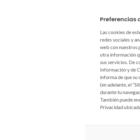
Preferencias 
Las cookies de este
redes sociales y a
web con nuestros p
otra información q
sus servicios. De c
Información y de 
informa de que su 
(en adelante, el “S
durante tu navegac
También puede enco
Privacidad ubicada 
Política de priv