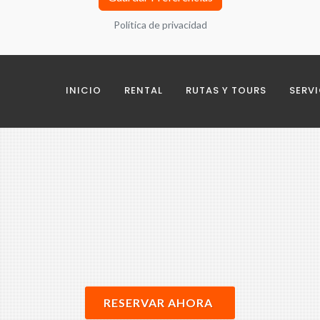
Política de privacidad
as
INICIO
RENTAL
RUTAS Y TOURS
SERV
nálisis de navegación y grupos de interés con terceros
ceros
RESERVAR AHORA