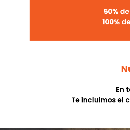
50%
de 
100%
de
Nu
En t
Te incluimos el 