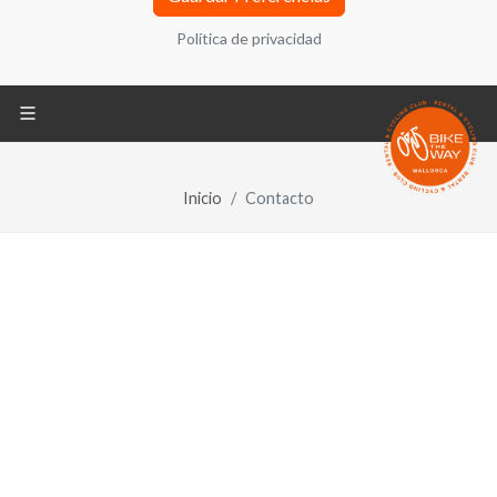
adelante, el “Sitio Web”) utiliza cookies, ficheros
Política de privacidad
informáticos que se almacenan en tu ordenador
durante tu navegación y que contienen
generalmente un número que permite identificar tu
ordenador. También puede encontrar información
sobre configuración, origen y finalidades en la
Política de Privacidad ubicada en la parte inferior
Inicio
Contacto
de la pantalla.
Política de privacidad
REQUERIDO
Cookies técnicas
REQUERIDO
Compartir tus análisis de navegación y