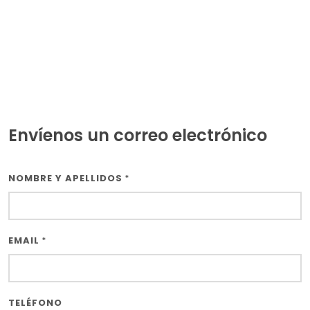
Envíenos un correo electrónico
NOMBRE Y APELLIDOS
*
Utilizamos cookies propias y de
terceros para mejorar nuestros
servicios y mostrarte publicidad
EMAIL
*
relacionada con tus preferencias
mediante el análisis de tus hábitos
de navegación. Puedes obtener
TELÉFONO