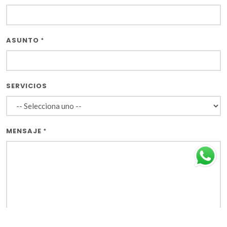
más información, o bien conocer
cómo cambiar la Configuración en
las preferencias de privacidad, y
ASUNTO
*
revisar la información adicional en
nuestra
Política de privacidad
SERVICIOS
Preferencias de privacidad
MENSAJE
*
Rechazar
Acepto