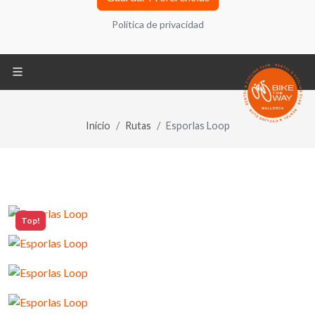
adelante, el “Sitio Web”) utiliza cookies, ficheros
Política de privacidad
informáticos que se almacenan en tu ordenador
durante tu navegación y que contienen
generalmente un número que permite identificar tu
ordenador. También puede encontrar información
sobre configuración, origen y finalidades en la
Política de Privacidad ubicada en la parte inferior
Inicio
Rutas
Esporlas Loop
de la pantalla.
Política de privacidad
REQUERIDO
Top!
Cookies técnicas
REQUERIDO
Compartir tus análisis de navegación y