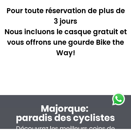
de navegación. Puedes obtener
Pour toute réservation de plus de
más información, o bien conocer
3 jours
cómo cambiar la Configuración en
Nous incluons le casque gratuit et
las preferencias de privacidad, y
vous offrons une gourde Bike the
revisar la información adicional en
nuestra
Política de privacidad
Way!
Preferencias de privacidad
Décliner
Acepto