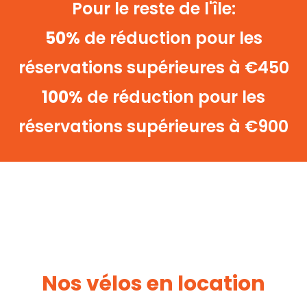
Pour le reste de l'île:
50%
de réduction pour les
réservations supérieures à €450
100%
de réduction pour les
réservations supérieures à €900
Utilizamos cookies propias y de
terceros para mejorar nuestros
servicios y mostrarte publicidad
Nos vélos en location
relacionada con tus preferencias
mediante el análisis de tus hábitos