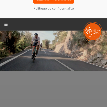
adelante, el “Sitio Web”) utiliza cookies, ficheros
Politique de confidentialité
informáticos que se almacenan en tu ordenador
durante tu navegación y que contienen
generalmente un número que permite identificar tu
ordenador. También puede encontrar información
sobre configuración, origen y finalidades en la
Política de Privacidad ubicada en la parte inferior
de la pantalla.
Politique de confidentialité
REQUERIDO
Cookies técnicas
REQUERIDO
Compartir tus análisis de navegación y