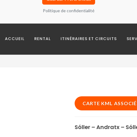
Politique de confidentialité
as
ACCUEIL
RENTAL
ITINÉRAIRES ET CIRCUITS
SER
nálisis de navegación y grupos de interés con terceros
ceros
CARTE KML ASSOCIÉ
Sóller – Andratx – Sóll