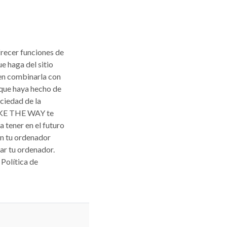
frecer funciones de
e haga del sitio
den combinarla con
 que haya hecho de
ociedad de la
BIKE THE WAY te
 tener en el futuro
en tu ordenador
ar tu ordenador.
Política de
REQUERIDO