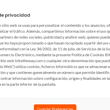
de privacidad
 sitio web se usan para personalizar el contenido y los anuncios, o
nalizar el tráfico. Además, compartimos información sobre el uso qu
artners de redes sociales, publicidad y análisis web, quienes pue
ue les haya proporcionado o que hayan recopilado a partir del uso
onformidad con la Ley 34/2002, de 11 de julio, de Servicios de la S
Comercio Electrónico, mediante la presente Política de Cookies 
sitio web biketheway.com o cualquier otra denominación que pueda
itio Web”) utiliza cookies, ficheros informáticos que se almacenan 
ión y que contienen generalmente un número que permite identific
ntrar información sobre configuración, origen y finalidades en la 
en la parte inferior de la pantalla.
fidentialité
Guardar Preferencias