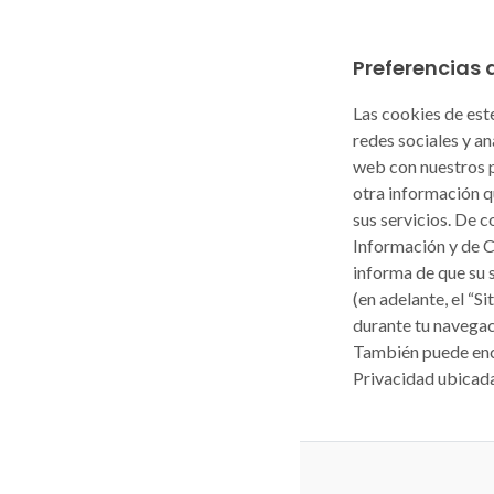
Preferencias 
Las cookies de este
redes sociales y a
web con nuestros p
otra información q
sus servicios. De c
Información y de 
informa de que su 
(en adelante, el “S
durante tu navegac
También puede enco
Privacidad ubicada 
Politique de con